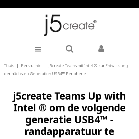
Thuis
|
Persruimte
|
j5create Teams mit Intel ® zur Entwicklung
der nächsten Generation USB4™ Peripherie
j5create Teams Up with
Intel ® om de volgende
generatie USB4™ -
randapparatuur te