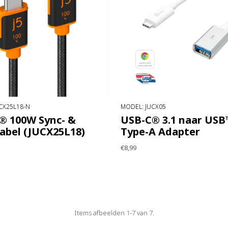
CX25L18-N
MODEL: JUCX05
® 100W Sync- &
USB-C® 3.1 naar USB
abel (JUCX25L18)
Type-A Adapter
€8,99
Items afbeelden 1-7 van 7.