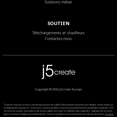
Solutions métier
SOUTIEN
Téléchargements et chauffeurs
Contactez-nous
Copyright © 2026
j5create Europe
Toutes les marques et noms commerciaux peuvent être utilisés dans le présent document pour désigner soit les entités qui
revendiquant les marques et / ou les noms, soit leurs produits, et qui sont la propriété de leurs propriétaires respectifs. Tous
les noms de sociétés, de produits et de services utilisés sont à des fins d'identification seulement. L'utilisation de ces noms,
logos et marques n'implique pas d'endossement. Nous ne revendiçons aucun intérêt pour les marques des autres.
En savoir