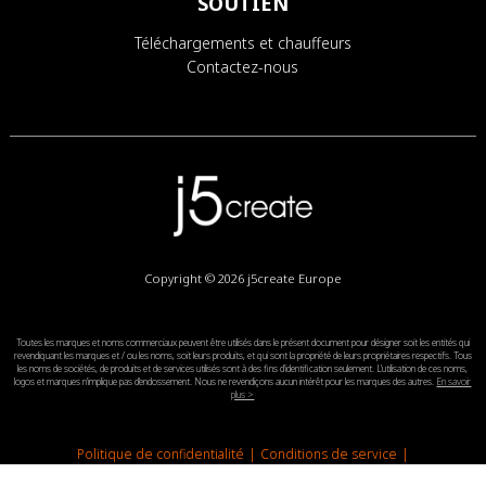
SOUTIEN
Téléchargements et chauffeurs
Contactez-nous
Copyright © 2026
j5create Europe
Toutes les marques et noms commerciaux peuvent être utilisés dans le présent document pour désigner soit les entités qui
revendiquant les marques et / ou les noms, soit leurs produits, et qui sont la propriété de leurs propriétaires respectifs. Tous
les noms de sociétés, de produits et de services utilisés sont à des fins d'identification seulement. L'utilisation de ces noms,
logos et marques n'implique pas d'endossement. Nous ne revendiçons aucun intérêt pour les marques des autres.
En savoir
plus >
Politique de confidentialité
|
Conditions de service
|
Contrat de licence de l'utilisateur final
|
Juridien