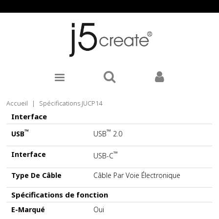
Accueil
|
Spécifications JUCP14
Interface
™
™
USB
USB
2.0
Interface
™
USB-C
Type De Câble
Câble Par Voie Électronique
Spécifications de fonction
E-Marqué
Oui