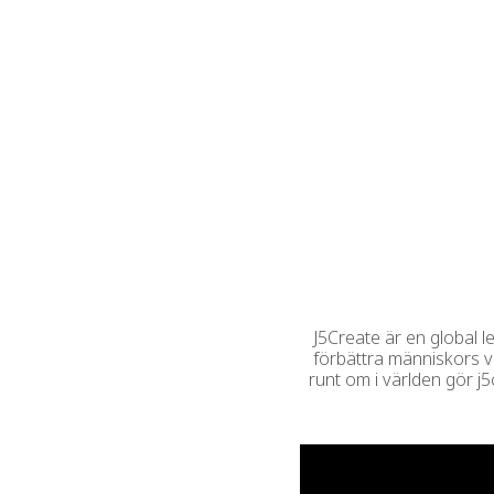
J5Create är en global l
förbättra människors v
runt om i världen gör j