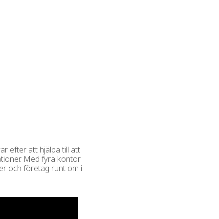
fter att hjälpa till att
tioner. Med fyra kontor
er och företag runt om i