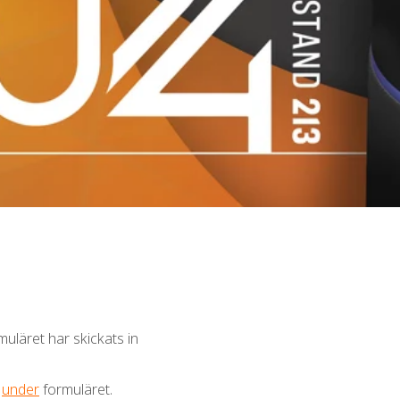
uläret har skickats in
n
under
formuläret.