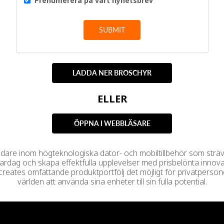
Prenumerera på vårt nyhetsbrev
SUBMIT
LADDA NER BROSCHYR
ELLER
ÖPPNA I WEBBLÄSARE
edare inom högteknologiska dator- och mobiltillbehör som strävar e
ardag och skapa effektfulla upplevelser med prisbelönta innova
5creates omfattande produktportfölj det möjligt för privatperson
världen att använda sina enheter till sin fulla potential.