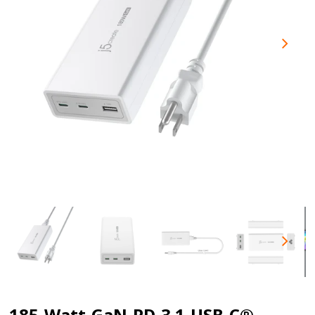
185-Watt-GaN-PD-3.1-USB-C®-