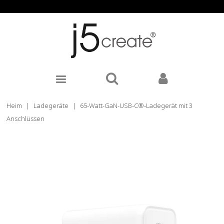
Heim
|
Ladegeräte
|
65-Watt-GaN-USB-C®-Ladegerät mit 3
Anschlüssen