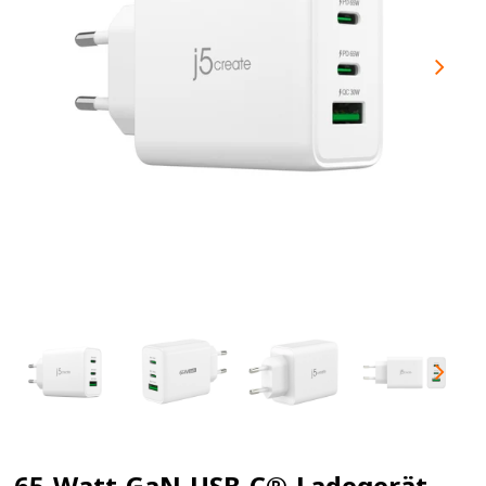
65-Watt-GaN-USB-C®-Ladegerät