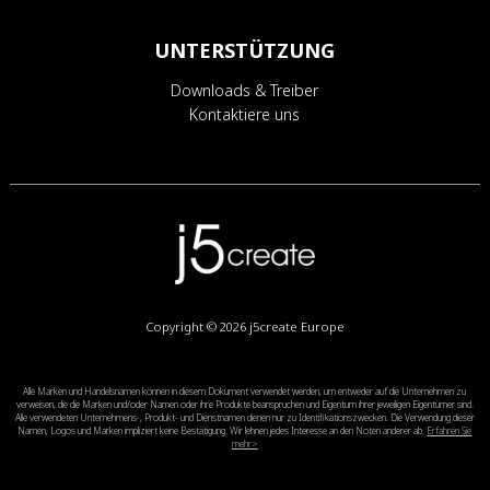
UNTERSTÜTZUNG
Downloads & Treiber
Kontaktiere uns
Copyright © 2026
j5create Europe
Alle Marken und Handelsnamen können in diesem Dokument verwendet werden, um entweder auf die Unternehmen zu
verweisen, die die Marken und/oder Namen oder ihre Produkte beanspruchen und Eigentum ihrer jeweiligen Eigentümer sind.
Alle verwendeten Unternehmens-, Produkt- und Dienstnamen dienen nur zu Identifikationszwecken. Die Verwendung dieser
Namen, Logos und Marken impliziert keine Bestätigung. Wir lehnen jedes Interesse an den Noten anderer ab.
Erfahren Sie
mehr>