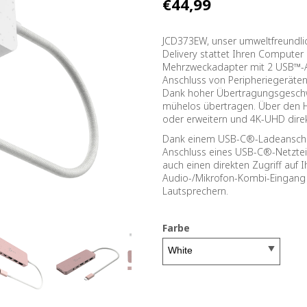
€44,99
JCD373EW, unser umweltfreundl
Delivery stattet Ihren Computer m
Mehrzweckadapter mit 2 USB™-A
Anschluss von Peripheriegeräten,
Dank hoher Übertragungsgeschwin
mühelos übertragen. Über den H
oder erweitern und 4K-UHD dire
Dank einem USB-C®-Ladeanschlus
Anschluss eines USB-C®-Netzteil
auch einen direkten Zugriff auf
Audio-/Mikrofon-Kombi-Eingang 
Lautsprechern.
Farbe