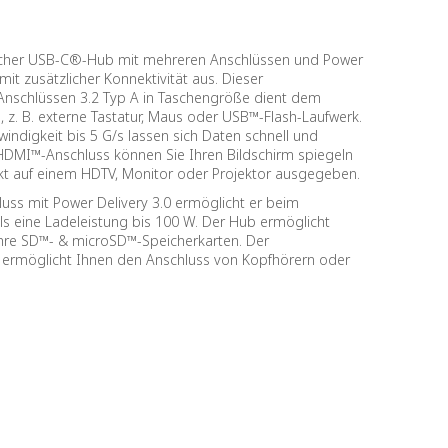
icher USB-C®-Hub mit mehreren Anschlüssen und Power
it zusätzlicher Konnektivität aus. Dieser
nschlüssen 3.2 Typ A in Taschengröße dient dem
 z. B. externe Tastatur, Maus oder USB™-Flash-Laufwerk.
digkeit bis 5 G/s lassen sich Daten schnell und
DMI™-Anschluss können Sie Ihren Bildschirm spiegeln
kt auf einem HDTV, Monitor oder Projektor ausgegeben.
s mit Power Delivery 3.0 ermöglicht er beim
s eine Ladeleistung bis 100 W. Der Hub ermöglicht
 Ihre SD™- & microSD™-Speicherkarten. Der
ermöglicht Ihnen den Anschluss von Kopfhörern oder