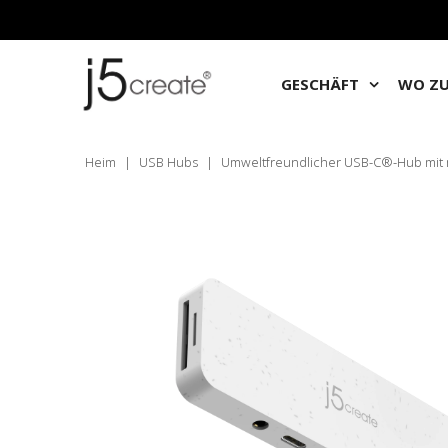
GESCHÄFT
WO ZU
Heim
|
USB Hubs
|
Umweltfreundlicher USB-C®-Hub mit 