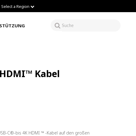
Select a Region
STÜTZUNG
 HDMI™ Kabel
 USB-C®-bis 4K HDMI ™ -Kabel auf den großen