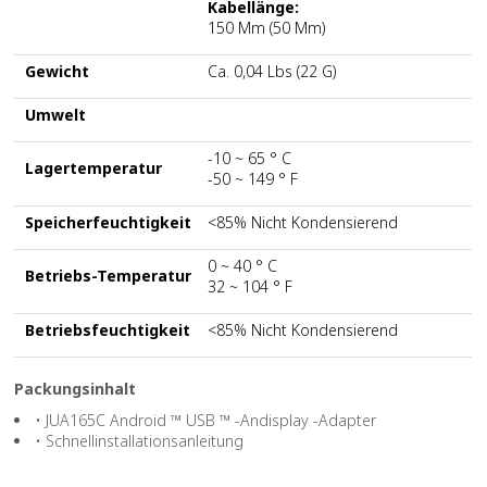
Kabellänge:
150 Mm (50 Mm)
Gewicht
Ca. 0,04 Lbs (22 G)
Umwelt
-10 ~ 65 ° C
Lagertemperatur
-50 ~ 149 ° F
Speicherfeuchtigkeit
<85% Nicht Kondensierend
0 ~ 40 ° C
Betriebs-Temperatur
32 ~ 104 ° F
Betriebsfeuchtigkeit
<85% Nicht Kondensierend
Packungsinhalt
• JUA165C Android ™ USB ™ -Andisplay -Adapter
• Schnellinstallationsanleitung