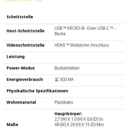
Schnittstelle
USB ™ MICRO-B- Oder USB-C ™ -
Host-Schnittstelle
Becke
Videoschnittstelle
HDMI ™ Weiblicher Anschluss
Leistung
Power-Modus
Busbetrieben
Energieverbrauch
≦ 300 MA
Physikalische Spezifikationen
Wohnmaterial
Plastikabs
Hauptkörper:
2,7 (w) X 1,0 (h) X 0,6 (d) In.
Maße
68 (w) X 26 (h) X 15 (d) Mm